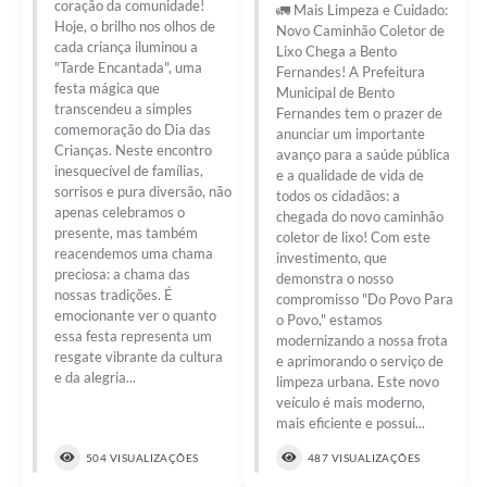
coração da comunidade!
🚛 Mais Limpeza e Cuidado:
Hoje, o brilho nos olhos de
Novo Caminhão Coletor de
cada criança iluminou a
Lixo Chega a Bento
"Tarde Encantada", uma
Fernandes! A Prefeitura
festa mágica que
Municipal de Bento
transcendeu a simples
Fernandes tem o prazer de
comemoração do Dia das
anunciar um importante
Crianças. Neste encontro
avanço para a saúde pública
inesquecível de famílias,
e a qualidade de vida de
sorrisos e pura diversão, não
todos os cidadãos: a
apenas celebramos o
chegada do novo caminhão
presente, mas também
coletor de lixo! Com este
reacendemos uma chama
investimento, que
preciosa: a chama das
demonstra o nosso
nossas tradições. É
compromisso "Do Povo Para
emocionante ver o quanto
o Povo," estamos
essa festa representa um
modernizando a nossa frota
resgate vibrante da cultura
e aprimorando o serviço de
e da alegria...
limpeza urbana. Este novo
veículo é mais moderno,
mais eficiente e possui...
504 VISUALIZAÇÕES
487 VISUALIZAÇÕES