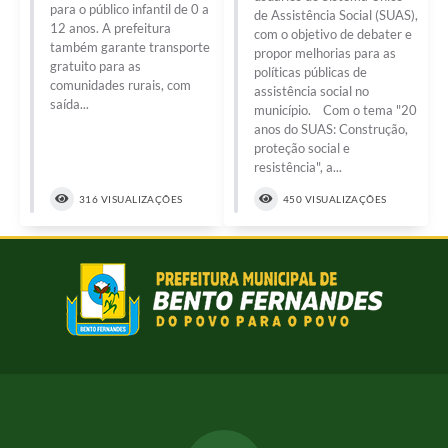
para o público infantil de 0 a
de Assistência Social (SUAS),
12 anos. A prefeitura
com o objetivo de debater e
também garante transporte
propor melhorias para as
gratuito para as
políticas públicas de
comunidades rurais, com
assistência social no
saída...
município. Com o tema "20
anos do SUAS: Construção,
proteção social e
resistência", a...
316 VISUALIZAÇÕES
450 VISUALIZAÇÕES