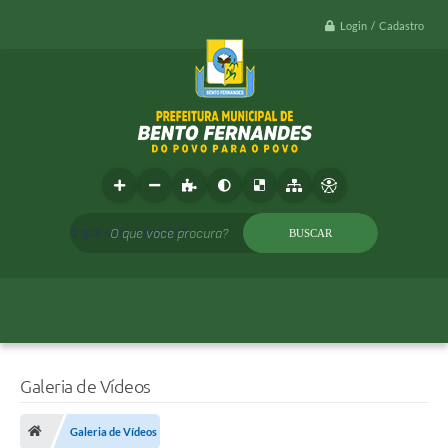
Login / Cadastro
O que voce procura?
Galeria de Vídeos
Galeria de Vídeos