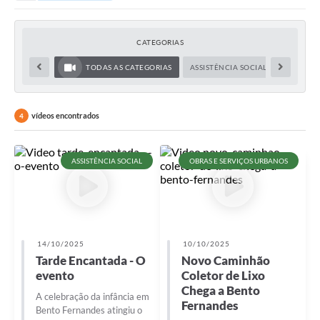
CATEGORIAS
TODAS AS CATEGORIAS
ASSISTÊNCIA SOCIAL
OBRAS E
vídeos encontrados
4
ASSISTÊNCIA SOCIAL
OBRAS E SERVIÇOS URBANOS
14/10/2025
10/10/2025
Tarde Encantada - O
Novo Caminhão
evento
Coletor de Lixo
Chega a Bento
A celebração da infância em
Fernandes
Bento Fernandes atingiu o