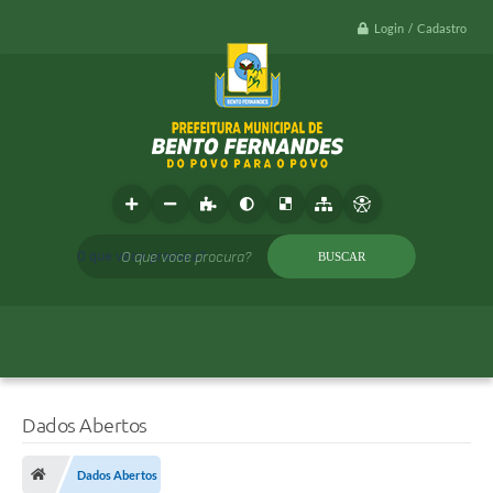
Login / Cadastro
O que voce procura?
Dados Abertos
Dados Abertos