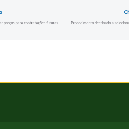
ão
C
rar preços para contratações futuras
Procedimento destinado a seleciona