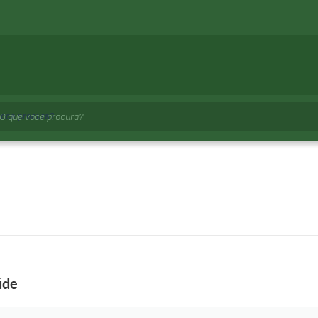
voce procura?
úde