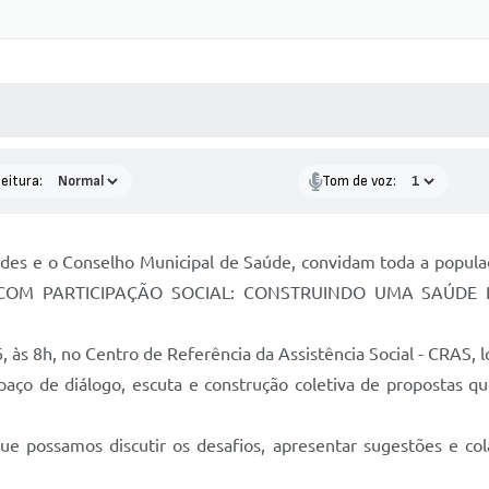
 MÍDIAS
RECEBA NOTÍCIAS
eitura:
Tom de voz:
des e o Conselho Municipal de Saúde, convidam toda a populaçã
 COM PARTICIPAÇÃO SOCIAL: CONSTRUINDO UMA SAÚDE 
6, às 8h, no Centro de Referência da Assistência Social - CRAS,
ço de diálogo, escuta e construção coletiva de propostas que 
que possamos discutir os desafios, apresentar sugestões e c