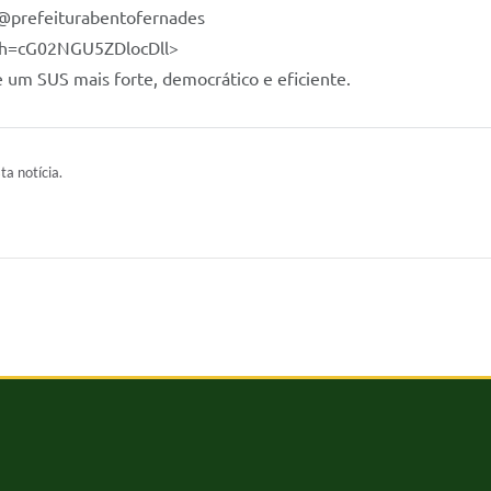
: @prefeiturabentofernades
gsh=cG02NGU5ZDlocDll>
e um SUS mais forte, democrático e eficiente.
ta notícia.