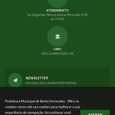
ATENDIMENTO
De Segunda-feira a Sexta-feira das 8:00
as 17:00.
CNPJ
08.110.884/0001-49
NEWSLETTER
Inscreva-se e receba informativos
Prefeitura Municipal de Bento Fernandes - RN e os
Versão do Sistema:
3.5.3 - 19/06/2026
cookies: nosso site usa cookies para melhorar a sua
Portal atualizado em:
05/08/2026 14:13
Dados Abertos
experiência de navegação. Ao continuar você