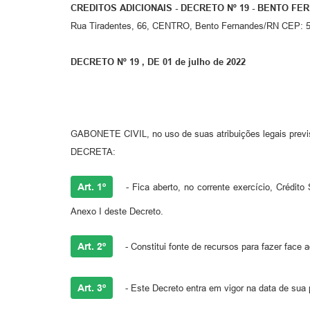
CREDITOS ADICIONAIS - DECRETO Nº 19 - BENTO FE
Rua Tiradentes, 66, CENTRO, Bento Fernandes/RN CEP: 
DECRETO Nº 19 , DE 01 de julho de 2022
GABONETE CIVIL, no uso de suas atribuições legais previst
DECRETA:
Art. 1º
- Fica aberto, no corrente exercício, Crédit
Anexo I deste Decreto.
Art. 2º
- Constitui fonte de recursos para fazer face a
Art. 3º
- Este Decreto entra em vigor na data de sua 