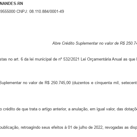
RNANDES-RN
59555000 CNPJ: 08.110.884/0001-49
Abre Crédito Suplementar no valor de R$ 250.745
as no art. 6 da lei municipal de nº 532/2021 Lei Orçamentária Anual as que 
o Suplementar no valor de R$ 250.745,00 (duzentos e cinquenta mil, setecen
o crédito de que trata o artigo anterior, a anulação, em igual valor, das dot
publicação, retroagindo seus efeitos à 01 de julho de 2022, revogadas as dis