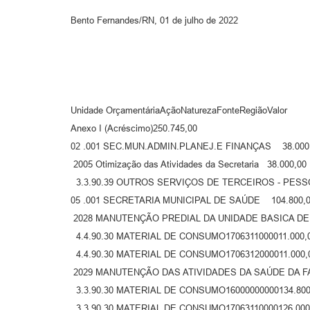
Bento Fernandes/RN, 01 de julho de 2022
Unidade OrçamentáriaAçãoNaturezaFonteRegiãoValor
Anexo I (Acréscimo)250.745,00
02 .001 SEC.MUN.ADMIN.PLANEJ.E FINANÇAS 38.000
2005 Otimização das Atividades da Secretaria 38.000,00
3.3.90.39 OUTROS SERVIÇOS DE TERCEIROS - PESSOA
05 .001 SECRETARIA MUNICIPAL DE SAÚDE 104.800,
2028 MANUTENÇÃO PREDIAL DA UNIDADE BASICA DE
4.4.90.30 MATERIAL DE CONSUMO1706311000011.000,
4.4.90.30 MATERIAL DE CONSUMO1706312000011.000,
2029 MANUTENÇÃO DAS ATIVIDADES DA SAÚDE DA FA
3.3.90.30 MATERIAL DE CONSUMO16000000000134.800
3.3.90.30 MATERIAL DE CONSUMO17063110000126.000