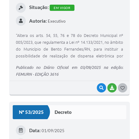
I
Situação:
EM VIGOR
Autoria:
Executivo
“Altera os arts. 54, 55, 76 e 78 do Decreto Municipal nº
005/2023, que regulamenta a Lei nº 14.133/2021, no âmbito
do Município de Bento Fernandes/RN, para instituir a
possibilidade de realização de dispensa eletrônica por
meio de correio eletrônico institucional.”
Publicado no Diário Oficial em 03/09/2025 na edição:
FEMURN - EDIÇÃO 3616
VISUALIZAR
BAIXAR
G
O
S
Nº 53/2025
Decreto
T
E
Data:
01/09/2025
I