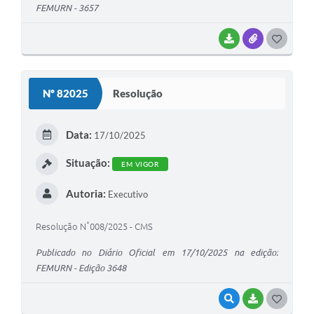
FEMURN - 3657
BAIXAR
ANEXOS
G
O
S
Nº 82025
Resolução
T
E
Data:
17/10/2025
I
Situação:
EM VIGOR
Autoria:
Executivo
Resolução N˚008/2025 - CMS
Publicado no Diário Oficial em 17/10/2025 na edição:
FEMURN - Edição 3648
VISUALIZAR
BAIXAR
G