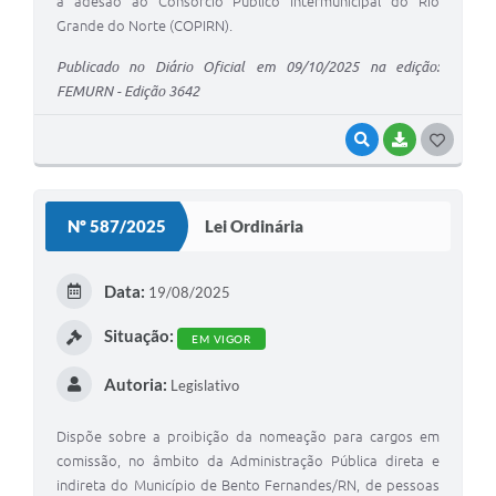
a adesão ao Consórcio Público Intermunicipal do Rio
Grande do Norte (COPIRN).
Publicado no Diário Oficial em 09/10/2025 na edição:
FEMURN - Edição 3642
VISUALIZAR
BAIXAR
G
O
S
Nº 587/2025
Lei Ordinária
T
E
Data:
19/08/2025
I
Situação:
EM VIGOR
Autoria:
Legislativo
Dispõe sobre a proibição da nomeação para cargos em
comissão, no âmbito da Administração Pública direta e
indireta do Município de Bento Fernandes/RN, de pessoas