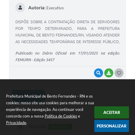
Autoria:
Executivo
DISPÕE SOBRE A CONTRATAÇÃO DIRETA DE SERVIDORES
POR TEMPO DETERMINADO, PARA A PREFEITURA
MUNICIPAL DE BENTO FERNANDES/RN, VISANDO ATENDER
AS NECESSIDADES TEMPORÁRIAS DE INTERESSE PÚBLICO,
NOS TERMOS DO ARTIGO 37, IX, DA CONSTITUIÇÃO
Publicado no Diário Oficial em 17/01/2025 na edição:
FEDERAL, E DÁ OUTRAS PROVIDÊNCIAS.
FEMURN - Edição 3457
VISUALIZAR
BAIXAR
G
O
S
Nº 3/2024
Prefeitura Municipal de Bento Fernandes - RN e os
Decreto
T
cookies: nosso site usa cookies para melhorar a sua
experiência de navegação. Ao continuar você
E
ACEITAR
Data:
03/01/2025
concorda com a nossa
Política de Cookies
e
I
Privacidade
.
Situação:
PERSONALIZAR
EM VIGOR