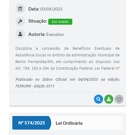
E
Data:
03/04/2025
I
Situação:
EM VIGOR
Autoria:
Executivo
Disciplina a concessão de Benefícios Eventuais de
Assistência Social no âmbito da administração Municipal de
Bento Fernandes/RN, em cumprimento ao disposto nos
Art. 194, 203 e 204 da Constituição Federal, Lei Federal nº
8.742/93 – LOAS, Lei Complementar 101/2000, Resolução
Publicado no Diário Oficial em 04/04/2025 na edição:
212/2006 do CNAS, Decreto Presidencial nº 6.307/2007 e
FEMURN - Edição 3511
Resolução CNAS nº 39/2010.
VISUALIZAR
BAIXAR
G
O
S
Nº 574/2025
Lei Ordinária
T