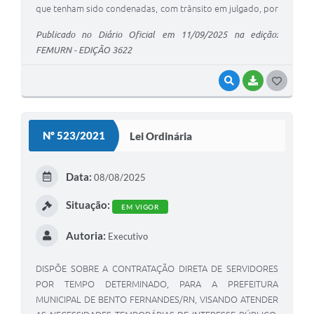
que tenham sido condenadas, com trânsito em julgado, por
crimes praticados no âmbito da violência doméstica e
Publicado no Diário Oficial em 11/09/2025 na edição:
familiar contra a mulher, criança, adolescente, pessoa idosa
FEMURN - EDIÇÃO 3622
ou pessoa com deficiência.
VISUALIZAR
BAIXAR
G
O
S
Nº 523/2021
Lei Ordinária
T
E
Data:
08/08/2025
I
Situação:
EM VIGOR
Autoria:
Executivo
DISPÕE SOBRE A CONTRATAÇÃO DIRETA DE SERVIDORES
POR TEMPO DETERMINADO, PARA A PREFEITURA
MUNICIPAL DE BENTO FERNANDES/RN, VISANDO ATENDER