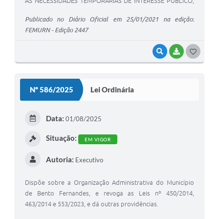
AS NECESSIDADES TEMPORÁRIAS DE INTERESSE PÚBLICO,
NOS TERMOS DO ARTIGO 37, IX, DA CONSTITUIÇÃO
Publicado no Diário Oficial em 25/01/2021 na edição:
FEDERAL, E DÁ OUTRAS PROVIDÊNCIAS.
FEMURN - Edição 2447
VISUALIZAR
BAIXAR
G
O
S
Nº 586/2025
Lei Ordinária
T
E
Data:
01/08/2025
I
Situação:
EM VIGOR
Autoria:
Executivo
Dispõe sobre a Organização Administrativa do Município
de Bento Fernandes, e revoga as Leis nº 450/2014,
463/2014 e 553/2023, e dá outras providências.