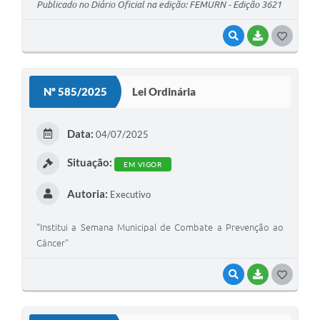
Publicado no Diário Oficial na edição: FEMURN - Edição 3621
VISUALIZAR
BAIXAR
G
O
S
Nº 585/2025
Lei Ordinária
T
E
Data:
04/07/2025
I
Situação:
EM VIGOR
Autoria:
Executivo
“Institui a Semana Municipal de Combate a Prevenção ao
Câncer"
VISUALIZAR
BAIXAR
G
O
S